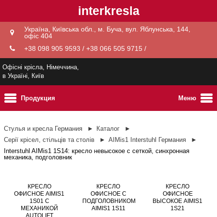
interkresla
Україна, Київська обл., м. Буча, вул. Яблунська, 144,
офіс 404
+38 098 905 9593 / +38 066 505 9715 /
Офісні крісла, Німеччина,
в Україні, Київ
Продукция
Меню
Стулья и кресла Германия
Каталог
Серії крісел, стільців та столів
AIMis1 Interstuhl Германия
Interstuhl AIMis1 1S14: кресло невысокое с сеткой, синхронная
механика, подголовник
КРЕСЛО
КРЕСЛО
КРЕСЛО
ОФИСНОЕ AIMIS1
ОФИСНОЕ С
ОФИСНОЕ
1S01 С
ПОДГОЛОВНИКОМ
ВЫСОКОЕ AIMIS1
МЕХАНИКОЙ
AIMIS1 1S11
1S21
AUTOLIFT