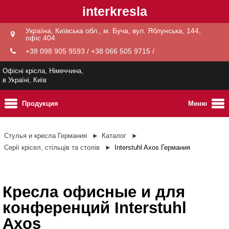
interkresla
Україна, Київська обл., м. Буча, вул. Яблунська, 144,
офіс 404
+38 098 905 9593 / +38 066 505 9715 /
Офісні крісла, Німеччина,
в Україні, Київ
Продукция
Меню
Стулья и кресла Германия
Каталог
Серії крісел, стільців та столів
Interstuhl Axos Германия
Кресла офисные и для
конференций Interstuhl
Axos