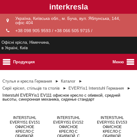
interkresla
Україна, Київська обл., м. Буча, вул. Яблунська, 144,
офіс 404
+38 098 905 9593 / +38 066 505 9715 /
Офісні крісла, Німеччина,
в Україні, Київ
Продукция
Меню
Стулья и кресла Германия
Каталог
Серії крісел, стільців та столів
EVERYis1 Interstuhl Германия
Interstuhl EVERYis1 EV111 офисное кресло с обивкой, средней
высоты, синхронная механика, сиденье стандарт
INTERSTUHL
INTERSTUHL
INTERSTUHL
EVERYIS1 EV151
EVERYIS1 EV152
EVERYIS1 EV153
ОФИСНОЕ
ОФИСНОЕ
ОФИСНОЕ
КРЕСЛО С
КРЕСЛО С
КРЕСЛО С
ОБИВКОЙ,
ОБИВКОЙ, С
ОБИВКОЙ,