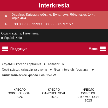
interkresla
Україна, Київська обл., м. Буча, вул. Яблунська, 144,
офіс 404
+38 098 905 9593 / +38 066 505 9715 /
Офісні крісла, Німеччина,
в Україні, Київ
Продукция
Меню
Стулья и кресла Германия
Каталог
Серії крісел, стільців та столів
Goal Interstuhl Германия
Антистатическое кресло Goal 152GM
КРЕСЛО
КРЕСЛО
КРЕСЛО
ОФИСНОЕ GOAL
ОФИСНОЕ GOAL
ОФИСНОЕ
102G
152G
ВЫСОКОЕ GOAL
302G