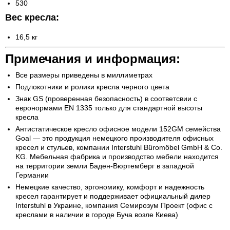
530
Вес кресла:
16,5 кг
Примечания и информация:
Все размеры приведены в миллиметрах
Подлокотники и ролики кресла черного цвета
Знак GS (проверенная безопасность) в соответсвии с
евронормами EN 1335 только для стандартной высоты
кресла
Антистатическое кресло офисное модели 152GM семейства
Goal — это продукция немецкого производителя офисных
кресел и стульев, компании Interstuhl Büromöbel GmbH & Co.
KG. Мебельная фабрика и производство мебели находится
на территории земли Баден-Вюртемберг в западной
Германии
Немецкие качество, эргономику, комфорт и надежность
кресел гарантирует и поддерживает официальный дилер
Interstuhl в Украине, компания Семирозум Проект (офис с
креслами в наличии в городе Буча возле Киева)