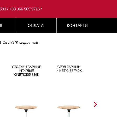
593 / +38 066 505 9715 /
ІЇ
ОПЛАТА
КОНТАКТИ
TICis5 737K квадратный
СТОЛИКИ БАРНЫЕ
СТОЛ БАРНЫЙ
СТОЛ ВЫС
КРУГЛЫЕ
KINETICIS5 740K
KINETICIS5
KINETICIS5 739K