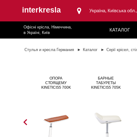
interkresla
Україна, Київська обл.
Офісні крісла, Німеччина,
КАТАЛОГ
в Україні, Київ
Стулья и кресла Германия
Каталог
Серії крісел, сті
ОПОРА
БАРНЫЕ
СТОЯЩЕМУ
ТАБУРЕТЫ
KINETICIS5 700K
KINETICIS5 705K