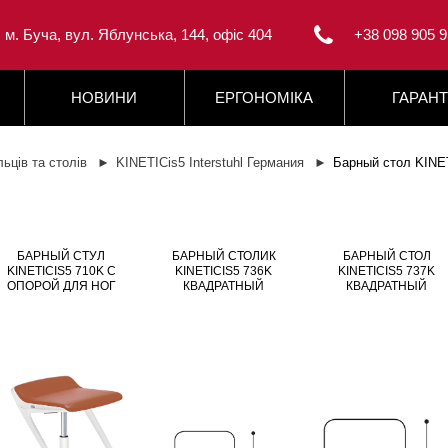
, м. Буча, вул. Яблунська, 144, офіс 404
+38 098 905 9
НОВИНИ
ЕРГОНОМІКА
ГАРАНТ
льців та столів
KINETICis5 Interstuhl Германия
Барный стол KINE
БАРНЫЙ СТУЛ
БАРНЫЙ СТОЛИК
БАРНЫЙ СТОЛ
KINETICIS5 710K С
KINETICIS5 736K
KINETICIS5 737K
ОПОРОЙ ДЛЯ НОГ
КВАДРАТНЫЙ
КВАДРАТНЫЙ