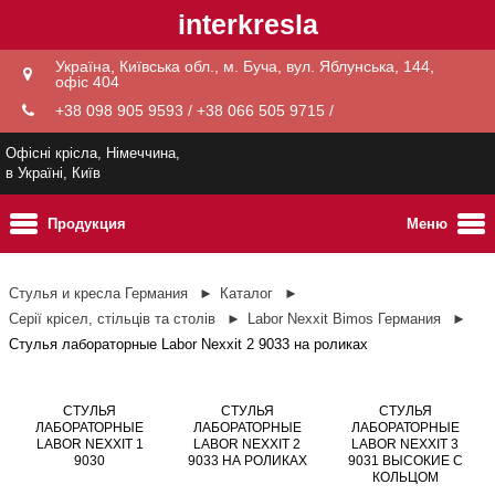
interkresla
Україна, Київська обл., м. Буча, вул. Яблунська, 144,
офіс 404
+38 098 905 9593 / +38 066 505 9715 /
Офісні крісла, Німеччина,
в Україні, Київ
Продукция
Меню
Стулья и кресла Германия
Каталог
Серії крісел, стільців та столів
Labor Nexxit Bimos Германия
Стулья лабораторные Labor Nexxit 2 9033 на роликах
СТУЛЬЯ
СТУЛЬЯ
СТУЛЬЯ
ЛАБОРАТОРНЫЕ
ЛАБОРАТОРНЫЕ
ЛАБОРАТОРНЫЕ
LABOR NEXXIT 1
LABOR NEXXIT 2
LABOR NEXXIT 3
9030
9033 НА РОЛИКАХ
9031 ВЫСОКИЕ С
КОЛЬЦОМ