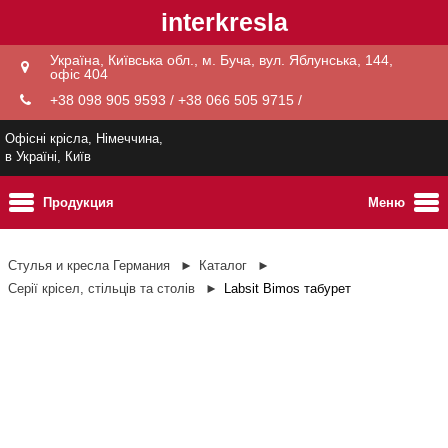
interkresla
Україна, Київська обл., м. Буча, вул. Яблунська, 144,
офіс 404
+38 098 905 9593 / +38 066 505 9715 /
Офісні крісла, Німеччина,
в Україні, Київ
Продукция
Меню
Стулья и кресла Германия
Каталог
Серії крісел, стільців та столів
Labsit Bimos табурет