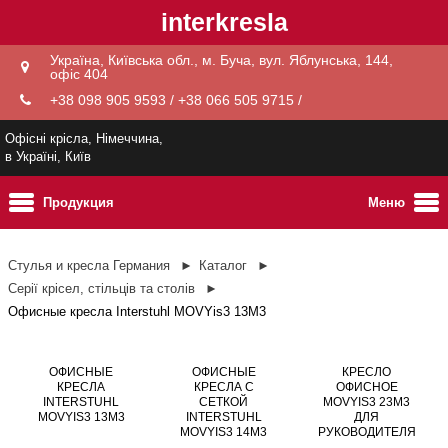
interkresla
Україна, Київська обл., м. Буча, вул. Яблунська, 144,
офіс 404
+38 098 905 9593 / +38 066 505 9715 /
Офісні крісла, Німеччина,
в Україні, Київ
Продукция
Меню
Стулья и кресла Германия
Каталог
Серії крісел, стільців та столів
Офисные кресла Interstuhl MOVYis3 13M3
ОФИСНЫЕ
ОФИСНЫЕ
КРЕСЛО
КРЕСЛА
КРЕСЛА С
ОФИСНОЕ
INTERSTUHL
СЕТКОЙ
MOVYIS3 23M3
MOVYIS3 13M3
INTERSTUHL
ДЛЯ
MOVYIS3 14M3
РУКОВОДИТЕЛЯ