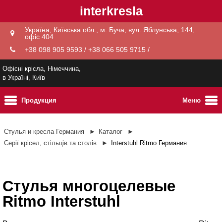
interkresla
Україна, Київська обл., м. Буча, вул. Яблунська, 144,
офіс 404
+38 098 905 9593 / +38 066 505 9715 /
Офісні крісла, Німеччина,
в Україні, Київ
Продукция
Меню
Стулья и кресла Германия
Каталог
Серії крісел, стільців та столів
Interstuhl Ritmo Германия
Стулья многоцелевые
Ritmo Interstuhl