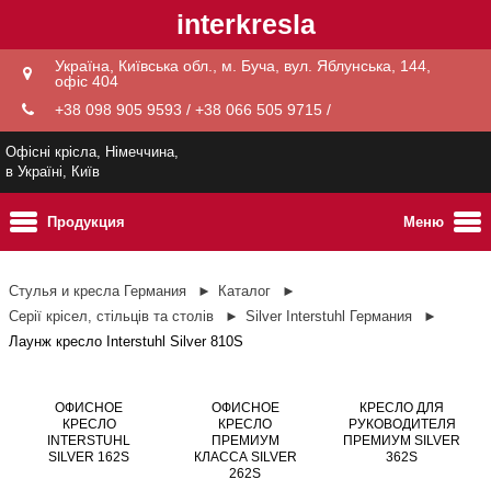
interkresla
Україна, Київська обл., м. Буча, вул. Яблунська, 144,
офіс 404
+38 098 905 9593 / +38 066 505 9715 /
Офісні крісла, Німеччина,
в Україні, Київ
Продукция
Меню
Стулья и кресла Германия
Каталог
Серії крісел, стільців та столів
Silver Interstuhl Германия
Лаунж кресло Interstuhl Silver 810S
ОФИСНОЕ
ОФИСНОЕ
КРЕСЛО ДЛЯ
КРЕСЛО
КРЕСЛО
РУКОВОДИТЕЛЯ
INTERSTUHL
ПРЕМИУМ
ПРЕМИУМ SILVER
SILVER 162S
КЛАССА SILVER
362S
262S