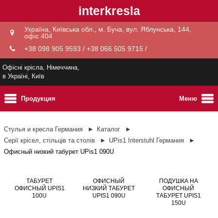
interkresla
Україна, Київська обл., м. Буча, вул. Яблунська, 144,
офіс 404
+38 098 905 9593 / +38 066 505 9715 /
Офісні крісла, Німеччина,
в Україні, Київ
Продукция
Меню
Стулья и кресла Германия
Каталог
Серії крісел, стільців та столів
UPis1 Interstuhl Германия
Офисный низкий табурет UPis1 090U
ТАБУРЕТ
ОФИСНЫЙ
ПОДУШКА НА
ОФИСНЫЙ UPIS1
НИЗКИЙ ТАБУРЕТ
ОФИСНЫЙ
100U
UPIS1 090U
ТАБУРЕТ UPIS1
150U