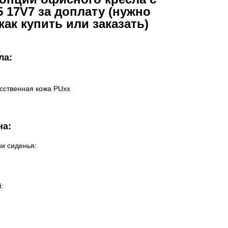
 17V7 за доплату (нужно
как купить или заказать)
ла:
усственная кожа PUxx
на:
и сиденья:
: