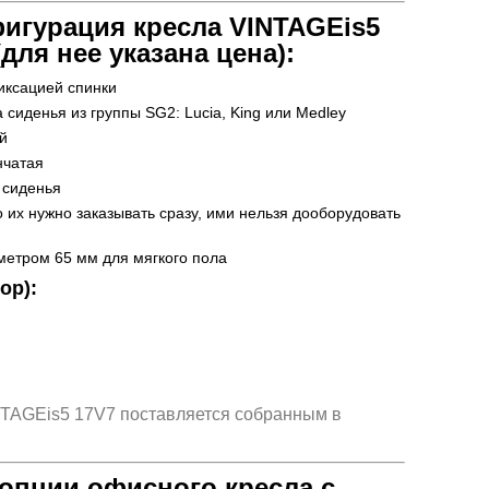
игурация кресла VINTAGEis5
 (для нее указана цена):
фиксацией спинки
 сиденья из группы SG2: Lucia, King или Medley
й
нчатая
 сиденья
о их нужно заказывать сразу, ими нельзя дооборудовать
метром 65 мм для мягкого пола
ор):
NTAGEis5 17V7 поставляется собранным в
опции офисного кресла с