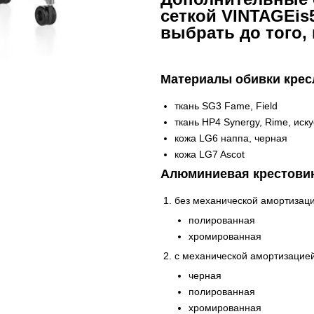
сеткой VINTAGEis5
выбрать до того, 
Материалы обивки крес
ткань SG3 Fame, Field
ткань HP4 Synergy, Rime, иск
кожа LG6 наппа, черная
кожа LG7 Ascot
Алюминиевая крестови
без механической амортизаци
полированная
хромированная
с механической амортизацией
черная
полированная
хромированная