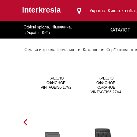
interkresla
Україна, Київська обл.
Офісні крісла, Німеччина,
КАТАЛОГ
в Україні, Київ
Стулья и кресла Германия
Каталог
Серії крісел, сті
КРЕСЛО
КРЕСЛО
ОФИСНОЕ
ОФИСНОЕ
VINTAGEIS5 17V2
КОЖАНОЕ
VINTAGEIS5 27V4