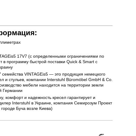
формация:
ллиметрах
NTAGEis5 17V7 (с определенными ограничениями по
т в программу быстрой поставки Quick & Smart с
краину
 семейства VINTAGEis5 — это продукция немецкого
л и стульев, компании Interstuhl Büromöbel GmbH & Co.
оизводство мебели находится на территории земли
й Германии
ку, комфорт и надежность кресел гарантирует и
лер Interstuhl в Украине, компания Семирозум Проект
 городе Буча возле Киева)