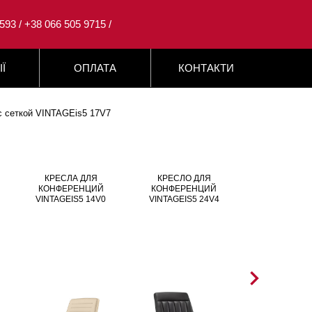
593 / +38 066 505 9715 /
ІЇ
ОПЛАТА
КОНТАКТИ
с сеткой VINTAGEis5 17V7
КРЕСЛА ДЛЯ
КРЕСЛО ДЛЯ
КОНФЕР
КОНФЕРЕНЦИЙ
КОНФЕРЕНЦИЙ
КРЕСЛА С С
VINTAGEIS5 14V0
VINTAGEIS5 24V4
VINTAGEIS5