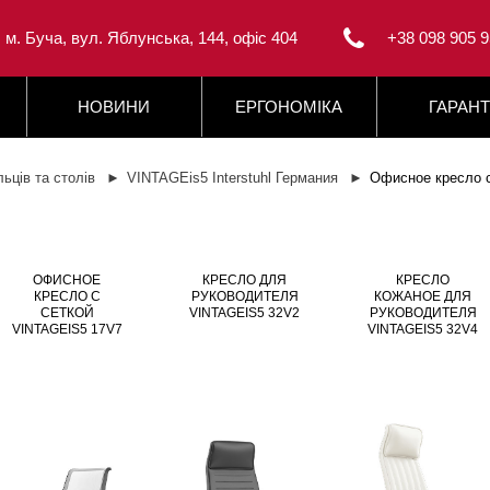
, м. Буча, вул. Яблунська, 144, офіс 404
+38 098 905 9
НОВИНИ
ЕРГОНОМІКА
ГАРАНТ
льців та столів
VINTAGEis5 Interstuhl Германия
Офисное кресло 
ОФИСНОЕ
КРЕСЛО ДЛЯ
КРЕСЛО
КРЕСЛО С
РУКОВОДИТЕЛЯ
КОЖАНОЕ ДЛЯ
СЕТКОЙ
VINTAGEIS5 32V2
РУКОВОДИТЕЛЯ
VINTAGEIS5 17V7
VINTAGEIS5 32V4