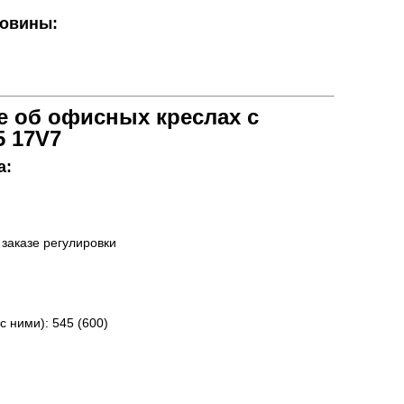
товины:
 об офисных креслах с
5 17V7
а:
 заказе регулировки
с ними): 545 (600)