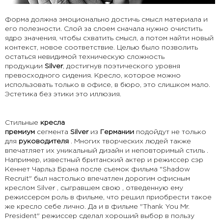
Форма должна эмоционально достичь смысл материала и
его полезности. Слой за слоем сначала нужно очистить
ядро значения, чтобы схватить смысл, а потом найти новый
контекст, новое соответствие. Целью было позволить
остаться невидимой техническую сложность
продукции
Silver
, достигнув поэтического уровня
превосходного сидения. Кресло, которое можно
использовать только в офисе, в бюро, это слишком мало.
Эстетика без этики это иллюзия.
Стильные
кресла
премиум
сегмента
Silver
из
Германии
подойдут не только
для
руководителя
. Многих творческих людей также
впечатляет их уникальный дизайн и неповторимый стиль .
Например, известный британский актер и режиссер сэр
Кеннет Чарльз Брана после съемок фильма "Shadow
Recruit" был настолько впечатлен дорогим офисным
креслом Silver , сыгравшем свою , отведенную ему
режиссером роль в фильме, что решил приобрести такое
же кресло себе лично. Да и в фильме "Thank You Mr.
President" режиссер сделал хороший выбор в пользу