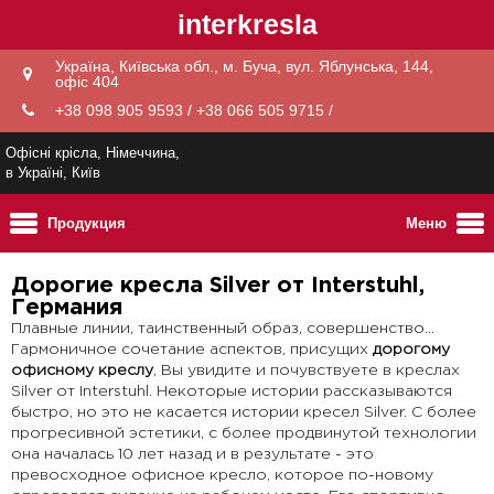
interkresla
Україна, Київська обл., м. Буча, вул. Яблунська, 144,
офіс 404
+38 098 905 9593 / +38 066 505 9715 /
Офісні крісла, Німеччина,
в Україні, Київ
Продукция
Меню
Дорогие кресла Silver от Interstuhl,
Германия
Плавные линии, таинственный образ, совершенство...
Гармоничное сочетание аспектов, присущих
дорогому
офисному креслу
, Вы увидите и почувствуете в креслах
Silver от Interstuhl. Некоторые истории рассказываются
быстро, но это не касается истории кресел Silver. С более
прогресивной эстетики, с более продвинутой технологии
она началась 10 лет назад и в результате - это
превосходное офисное кресло, которое по-новому